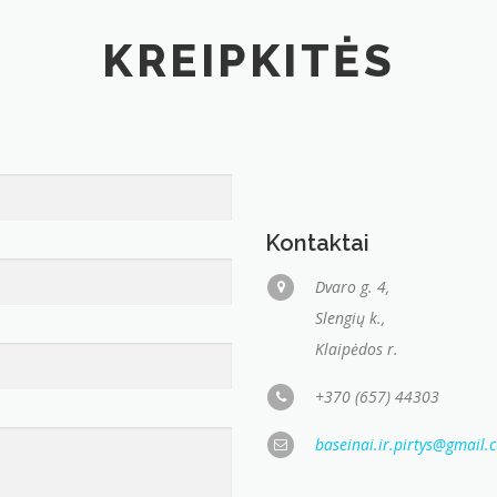
KREIPKITĖS
Kontaktai
Dvaro g. 4,
Slengių k.,
Klaipėdos r.
+370 (657) 44303
baseinai.ir.pirtys@gmail.